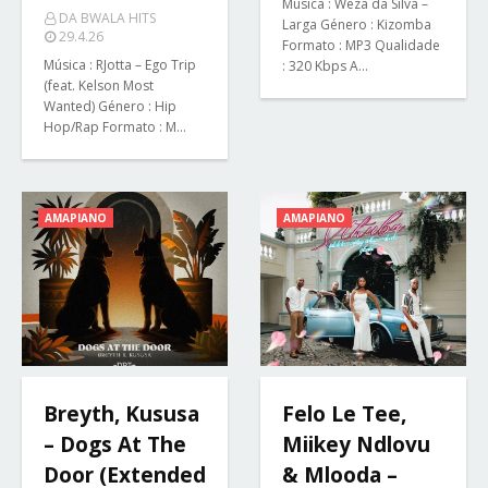
Música : Weza da Silva –
DA BWALA HITS
Larga Género : Kizomba
29.4.26
Formato : MP3 Qualidade
Música : RJotta – Ego Trip
: 320 Kbps A…
(feat. Kelson Most
Wanted) Género : Hip
Hop/Rap Formato : M…
AMAPIANO
AMAPIANO
Breyth, Kususa
Felo Le Tee,
– Dogs At The
Miikey Ndlovu
Door (Extended
& Mlooda –