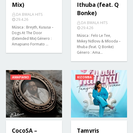
Mix)
Ithuba (feat. Q
Bonke)
DA BWALA HITS
29.4.26
DA BWALA HITS
Música : Breyth, Kususa –
29.4.26
Dogs At The Door
Música : Felo Le Tee,
(Extended Mix) Género :
Miikey Ndlovu & Mlooda –
Amapiano Formato …
Ithuba (feat. Q Bonke)
Género : Ama…
AMAPIANO
KIZOMBA
CocoSA –
Tamyris