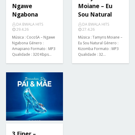
Ngawe
Moiane – Eu
Ngabona
Sou Natural
DA BWALA HITS
DA BWALA HITS
29.4.26
27.4.26
Música : CocoSA – Ngawe
Música : Tamyris Moiane –
Ngabona Género :
Eu Sou Natural Género :
Amapiano Formato : MP3
Kizomba Formato : MP3
Qualidade : 320 Kbps…
Qualidade : 32…
3 Finer –