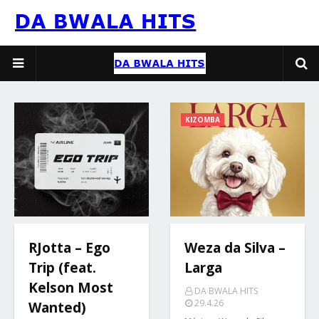
KIZOMBA
RJotta – Ego
Weza da Silva –
Trip (feat.
Larga
Kelson Most
DA BWALA HITS
29.4.26
Wanted)