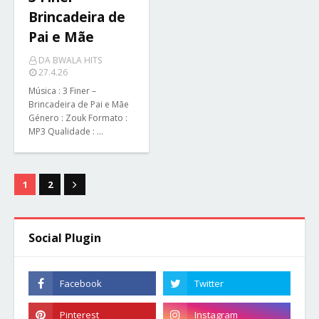
Brincadeira de
Pai e Mãe
DA BWALA HITS
27.4.26
Música : 3 Finer –
Brincadeira de Pai e Mãe
Género : Zouk Formato :
MP3 Qualidade : …
1
2
Social Plugin