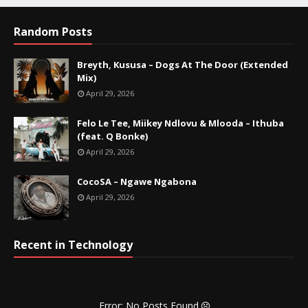
Random Posts
Breyth, Kususa – Dogs At The Door (Extended
Mix)
April 29, 2026
Felo Le Tee, Miikey Ndlovu & Mlooda – Ithuba
(feat. Q Bonke)
April 29, 2026
CocoSA – Ngawe Ngabona
April 29, 2026
Recent in Technology
Error: No Posts Found